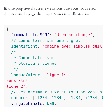
Et une poignée d'autres extensions que vous trouverez
décrites sur la page du projet. Voici une illustration:
{
  "compatibleJSON"
:
"Rien
ne
change"
,
// commentaire sur une ligne.
identifiant
:
'chaîne
avec
simples
guille
/*
* Commentaire sur
* plusieurs lignes!
*/
longueValeur
:
'ligne
1\
sans
\\n\
ligne
2'
,
// Les décimaux 0.xx et xx.0 peuvent s'é
nombres
:
[
.1234
,
1234.
,
-1234
,
+1234
,
0x
  virguleFinale
:
NaN
,